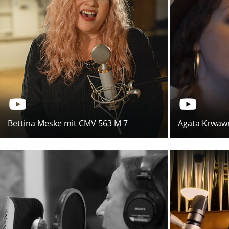
Bettina Meske mit CMV 563 M 7
Agata Krwawn