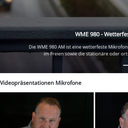
WME 970 H - We
Die WME 970 H ist eine wetterfeste M
stationäre und ortsveränderliche L
un
Videopräsentationen Mikrofone