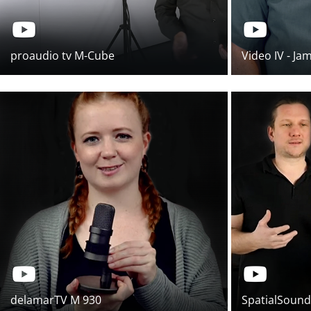
proaudio tv M-Cube
Video IV - J
delamarTV M 930
SpatialSound